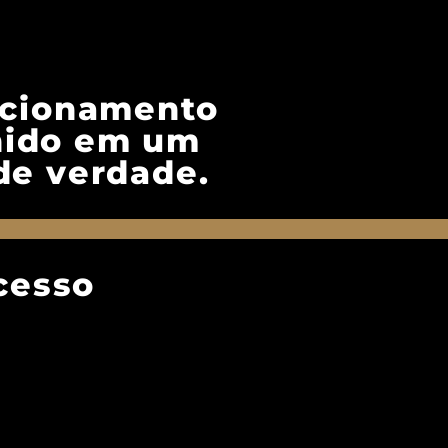
recionamento
unido em um
de verdade.
cesso