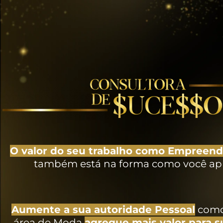
O valor do seu trabalho como Empreen
também está na forma como você apr
Aumente a sua autoridade Pessoal
como 
área de Moda
agregue mais valor para s