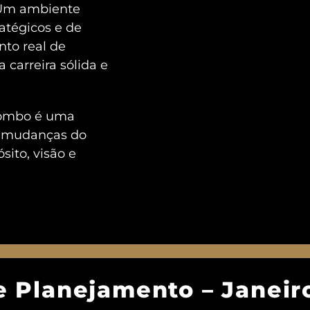
 Um ambiente
atégicos e de
nto real de
 carreira sólida e
Combo é uma
s mudanças do
ito, visão e
e Planejamento – Janeir