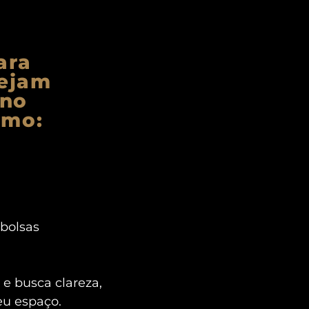
ara
sejam
 no
omo:
 bolsas
e busca clareza,
eu espaço.