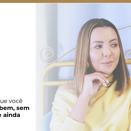
que você
r bem, sem
e ainda