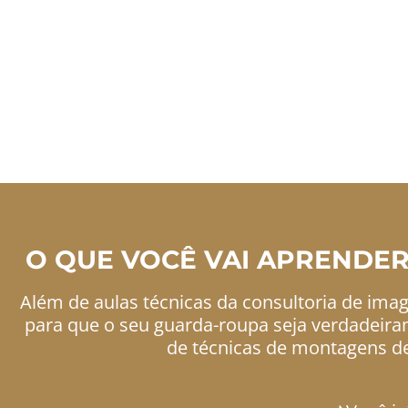
Moda de Lisboa, depois de mais d
mentorada pessoalmente, pela maior
imagem Americana, Alyce
Hoje sou CEO e form
a maior e
O QUE VOCÊ VAI APRENDER
Além de aulas técnicas da consultoria de image
para que o seu guarda-roupa seja verdadeirame
de técnicas de montagens de