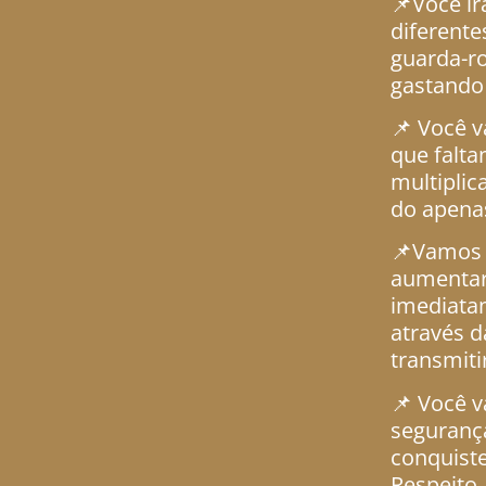
📌Você ir
diferente
guarda-r
gastando
📌 Você v
que falta
multiplic
do apenas
📌Vamos r
aumentar
imediata
através 
transmiti
📌 Você v
segurança
conquiste
Respeito,