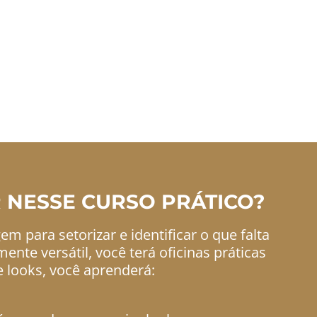
e 14 anos atuando como consultora de I
 especialista em estilo pessoal do mund
 Parsons a criadora dos 7 estilos univer
adora na Escola de Moda Cá Cavalcan
scola de moda online do Brasil
 NESSE CURSO PRÁTICO?
m para setorizar e identificar o que falta
nte versátil, você terá oficinas práticas
 looks, você aprenderá: