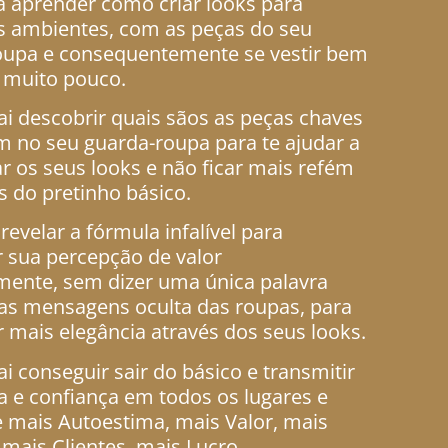
á aprender como criar looks para
s ambientes, com as peças do seu
oupa e consequentemente se vestir bem
 muito pouco.
ai descobrir quais sãos as peças chaves
m no seu guarda-roupa para te ajudar a
ar os seus looks e não ficar mais refém
 do pretinho básico.
evelar a fórmula infalível para
 sua percepção de valor
mente, sem dizer uma única palavra
das mensagens oculta das roupas, para
r mais elegância através dos seus looks.
ai conseguir sair do básico e transmitir
 e confiança em todos os lugares e
 mais Autoestima, mais Valor, mais
 mais Clientes, mais Lucro.