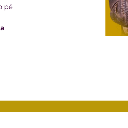
o pé
ma