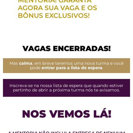
MENTORIA! GARANTA
AGORA SUA VAGA E OS
BÔNUS EXCLUSIVOS!
VAGAS ENCERRADAS!
Mas
calma
, em breve teremos uma nova turma e você
pode
entrar para a lista de espera
.
Inscreva-se na nossa lista de espera que quando estiver
pertinho de abrir a próxima turma nós te avisamos.
NOS VEMOS LÁ!