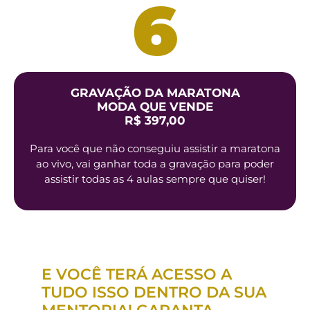
6
GRAVAÇÃO DA MARATONA
MODA QUE VENDE
R$ 397,00
Para você que não conseguiu assistir a maratona
ao vivo, vai ganhar toda a gravação para poder
assistir todas as 4 aulas sempre que quiser!
E VOCÊ TERÁ ACESSO A
TUDO ISSO DENTRO DA SUA