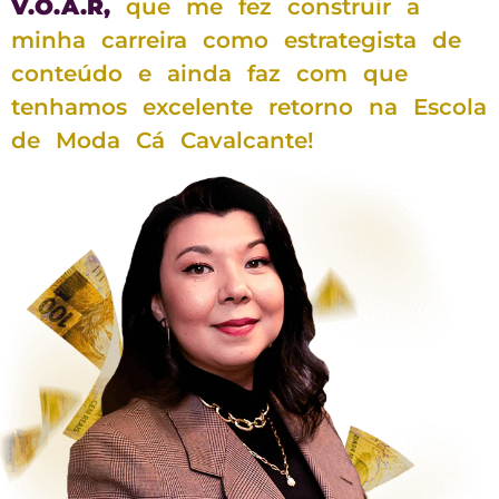
V.O.A.R,
que me fez construir a
minha carreira como estrategista de
conteúdo e ainda faz com que
tenhamos excelente retorno na Escola
de Moda Cá Cavalcante!