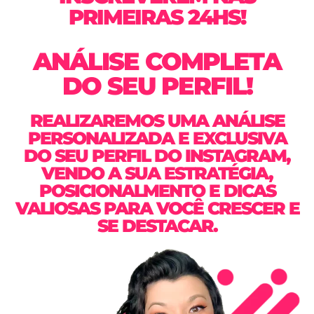
PRIMEIRAS 24HS!
ANÁLISE COMPLETA
DO SEU PERFIL!
REALIZAREMOS UMA ANÁLISE
PERSONALIZADA E EXCLUSIVA
DO SEU PERFIL DO INSTAGRAM,
VENDO A SUA ESTRATÉGIA,
POSICIONALMENTO E DICAS
VALIOSAS PARA VOCÊ CRESCER E
SE DESTACAR.