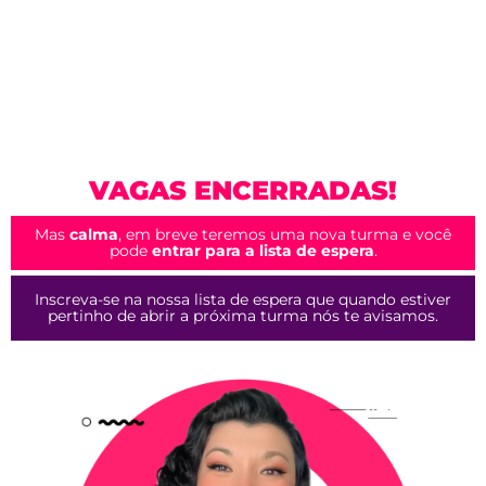
VAGAS ENCERRADAS!
Mas
calma
, em breve teremos uma nova turma e você
pode
entrar para a lista de espera
.
Inscreva-se na nossa lista de espera que quando estiver
pertinho de abrir a próxima turma nós te avisamos.