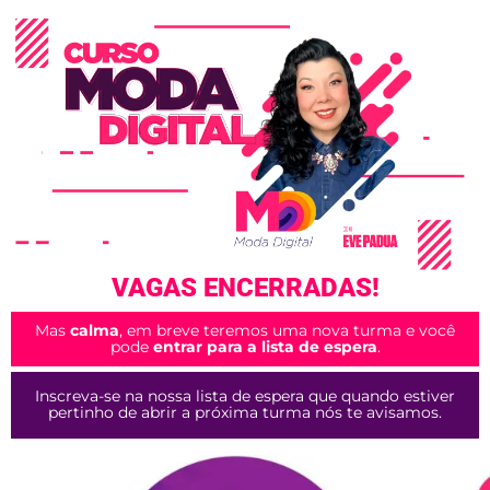
VAGAS ENCERRADAS!
Mas
calma
, em breve teremos uma nova turma e você
pode
entrar para a lista de espera
.
Inscreva-se na nossa lista de espera que quando estiver
pertinho de abrir a próxima turma nós te avisamos.