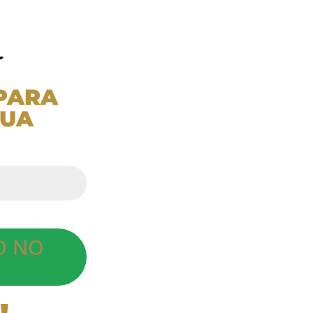
 PARA
SUA
O NO