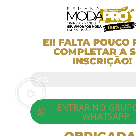
EI! FALTA POUCO
COMPLETAR A 
INSCRIÇÃO!
Inscrição Semana Moda Pro
80%
ENTRAR NO GRUP
WHATSAPP