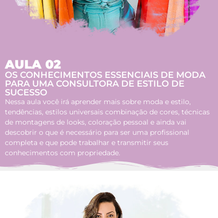
AULA 02
OS CONHECIMENTOS ESSENCIAIS DE MODA
PARA UMA CONSULTORA DE ESTILO DE
SUCESSO
Nessa aula você irá aprender mais sobre moda e estilo,
tendências, estilos universais combinação de cores, técnicas
de montagens de looks, coloração pessoal e ainda vai
descobrir o que é necessário para ser uma profissional
completa e que pode trabalhar e transmitir seus
conhecimentos com propriedade.