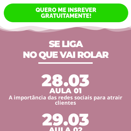
QUERO ME INSREVER
GRATUITAMENTE!
SE LIGA
NO QUE VAI ROLAR
28.03
AULA 01
A importância das redes sociais para atrair
clientes
29.03
AULA 02