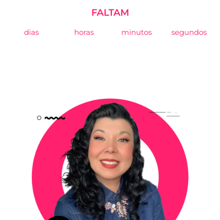
FALTAM
dias
horas
minutos
segundos