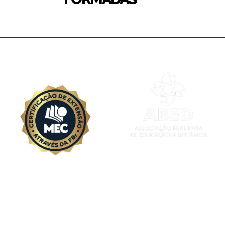
| INSTITUIÇÃO ASSOCIADA
| FORMAÇÕES RECONHECIDAS PELO
MEC
| AICI MEMBER
| CERTIFICADOS DE SEGURANÇA